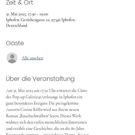
Zeit & Ort
31. Mai 2025, 17:30 – 19:00
Iphofen, Geräthengasse 22, 97346 Iphofen,
Deutschland
Gäste
Alle ansehen
Über die Veranstaltung
Am 31. Mai 2025 um 17:30 Uhr erwartet die Gäste 
der Pop-up Galerie@Artlounge in Iphofen ein 
ganz besonderes Ereignis: Die preisgekrönte 
Autorin Corina Kölln wird aus ihrem neuen 
Roman „Rauchschwalben“ lesen. Dieses Werk 
widmet sich den tiefen menschlichen Emotionen 
und erzählt eine Geschichte, die an die 80 Jahre 
Kriegsende erinnert – ein zeitloses Thema, das zur 