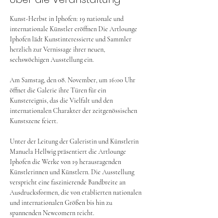
Kunst-Herbst in Iphofen: 19 nationale und 
internationale Künstler eröffnen Die Artlounge 
Iphofen lädt Kunstinteressierte und Sammler 
herzlich zur Vernissage ihrer neuen, 
sechswöchigen Ausstellung ein. 
Am Samstag, den 08. November, um 16:00 Uhr 
öffnet die Galerie ihre Türen für ein 
Kunstereignis, das die Vielfalt und den 
internationalen Charakter der zeitgenössischen 
Kunstszene feiert.
Unter der Leitung der Galeristin und Künstlerin 
Manuela Hellwig präsentiert die Artlounge 
Iphofen die Werke von 19 herausragenden 
Künstlerinnen und Künstlern. Die Ausstellung 
verspricht eine faszinierende Bandbreite an 
Ausdrucksformen, die von etablierten nationalen 
und internationalen Größen bis hin zu 
spannenden Newcomern reicht.