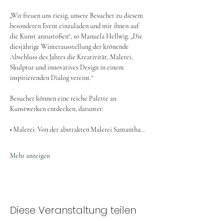
„Wir freuen uns riesig, unsere Besucher zu diesem 
besonderen Event einzuladen und mit ihnen auf 
die Kunst anzustoßen“, so Manuela Hellwig. „Die 
diesjährige Winterausstellung der krönende 
Abschluss des Jahres die Kreativität, Malerei, 
Skulptur und innovatives Design in einem 
inspirierenden Dialog vereint.“
Besucher können eine reiche Palette an 
Kunstwerken entdecken, darunter:
• Malerei: Von der abstrakten Malerei Samantha…
Mehr anzeigen
Diese Veranstaltung teilen